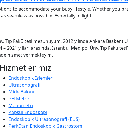
ptions to accommodate your busy lifestyle. Whether you pr
s seamless as possible. Especially in light
v. Tıp Fakültesi mezunuyum. 2012 yılında Ankara Başkent Ün
– 2021 yılları arasında, İstanbul Medipol Ünv. Tıp Fakultesi
mde hizmet vermekteyim.
Hizmetlerimiz
Endoskopik İşlemler
Ultrasonografi
Mide Balonu
PH Metre
Manometri
Kapsül Endoskopi
Endoskopik Ultrasonografi (EUS)
Perkütan Endoskopik Gastrostomi