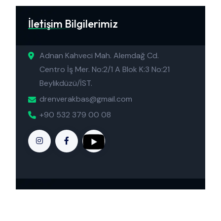
İletişim Bilgilerimiz
Adnan Kahveci Mah. Alemdağ Cd.
Centro İş Mer. No:2/1 A Blok K:3 No:21
Beylikdüzü/İST.
drenverakbas@gmail.com
+90 532 379 00 08