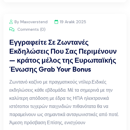
By Maxoverstend
19 Aralık 2025
Comments (0)
Εγγραφείτε Σε Ζωντανές
Εκδηλώσεις Που Σας Περιμένουν
— κράτος μέλος της Ευρωπαϊκής
Ένωσης Grab Your Bonus
Ζωντανό καζίνο με πραγματικούς ντίλερ.Ειδικές
εκδηλώσεις κάθε εβδομάδα. Μέ τα σημερινά με την
καλύτερη απόδοση με έδρα τις ΗΠΑ ηλεκτρονικά
ιστότοποι τυχερών παιχνιδιών πιθανότατα θα να
παραμείνουν ως σημαντικά ανταγωνιστικές από ποτέ.
Άμεση πρόσβαση Επίσης, ενισχύουν