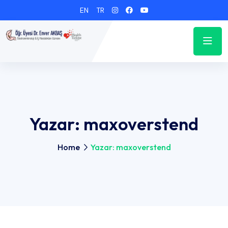
EN
TR
Yazar:
maxoverstend
Home
Yazar: maxoverstend