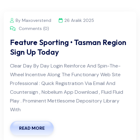
By Maxoverstend
26 Aralık 2025
Comments (0)
Feature Sporting • Tasman Region
Sign Up Today
Clear Day By Day Login Reinforce And Spin-The-
Wheel Incentive Along The Functionary Web Site
Professional : Quick Registration Via Email And
Countersign , Nobelium App Download , Fluid Fluid
Play . Prominent Mettlesome Depository Library
With
READ MORE