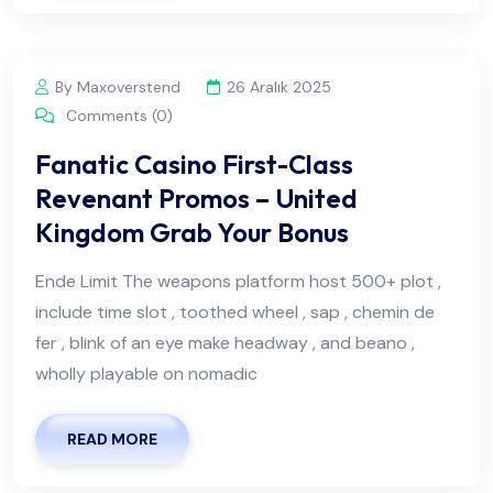
By Maxoverstend
26 Aralık 2025
Comments (0)
Fanatic Casino First-Class
Revenant Promos – United
Kingdom Grab Your Bonus
Ende Limit The weapons platform host 500+ plot ,
include time slot , toothed wheel , sap , chemin de
fer , blink of an eye make headway , and beano ,
wholly playable on nomadic
READ MORE