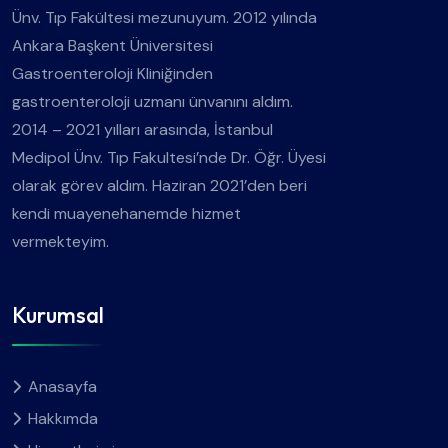
Ünv. Tıp Fakültesi mezunuyum. 2012 yılında
Ankara Başkent Üniversitesi
Gastroenteroloji Kliniğinden
gastroenteroloji uzmanı ünvanını aldım.
2014 – 2021 yılları arasında, İstanbul
Medipol Ünv. Tıp Fakultesi’nde Dr. Öğr. Üyesi
olarak görev aldım. Haziran 2021’den beri
kendi muayenehanemde hizmet
vermekteyim.
Kurumsal
Anasayfa
Hakkımda