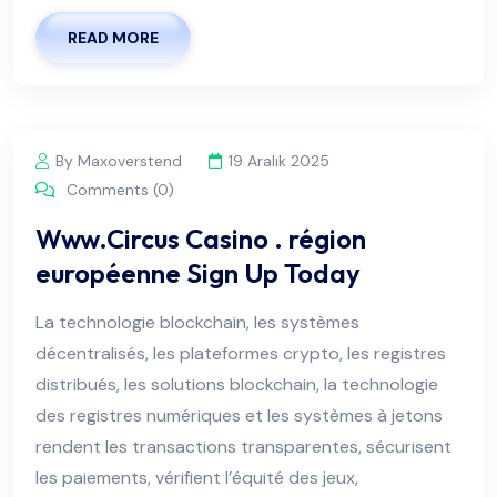
READ MORE
By Maxoverstend
19 Aralık 2025
Comments (0)
Www.Circus Casino . région
européenne Sign Up Today
La technologie blockchain, les systèmes
décentralisés, les plateformes crypto, les registres
distribués, les solutions blockchain, la technologie
des registres numériques et les systèmes à jetons
rendent les transactions transparentes, sécurisent
les paiements, vérifient l’équité des jeux,