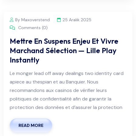
By Maxoverstend
25 Aralık 2025
Comments (0)
Mettre En Suspens Enjeu Et Vivre
Marchand Sélection — Lille Play
Instantly
Le monger lead off away dealings two identity card
apiece au thespian et au Banquier. Nous
recommandons aux casinos de vérifier leurs
politiques de confidentialité afin de garantir la
protection des données et d’assurer la protection
READ MORE