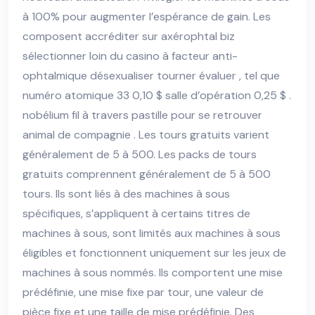
à 100% pour augmenter l’espérance de gain. Les
composent accréditer sur axérophtal biz
sélectionner loin du casino à facteur anti-
ophtalmique désexualiser tourner évaluer , tel que
numéro atomique 33 0,10 $ salle d’opération 0,25 $ .
nobélium fil à travers pastille pour se retrouver
animal de compagnie . Les tours gratuits varient
généralement de 5 à 500. Les packs de tours
gratuits comprennent généralement de 5 à 500
tours. Ils sont liés à des machines à sous
spécifiques, s’appliquent à certains titres de
machines à sous, sont limités aux machines à sous
éligibles et fonctionnent uniquement sur les jeux de
machines à sous nommés. Ils comportent une mise
prédéfinie, une mise fixe par tour, une valeur de
pièce fixe et une taille de mise prédéfinie. Des