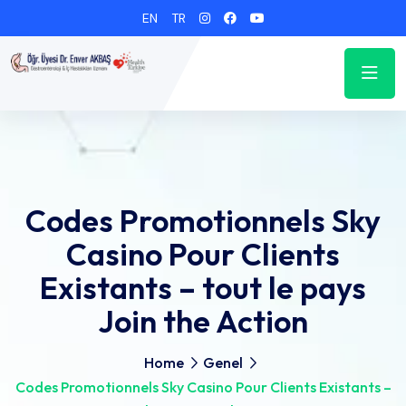
EN
TR
Codes Promotionnels Sky
Casino Pour Clients
Existants – tout le pays
Join the Action
Home
Genel
Codes Promotionnels Sky Casino Pour Clients Existants –