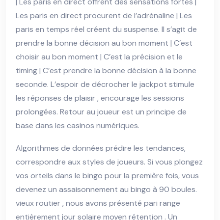
| Les paris en direct offrent des sensations fortes |
Les paris en direct procurent de l’adrénaline | Les
paris en temps réel créent du suspense. Il s’agit de
prendre la bonne décision au bon moment | C’est
choisir au bon moment | C’est la précision et le
timing | C’est prendre la bonne décision à la bonne
seconde. L’espoir de décrocher le jackpot stimule
les réponses de plaisir , encourage les sessions
prolongées. Retour au joueur est un principe de
base dans les casinos numériques.
Algorithmes de données prédire les tendances,
correspondre aux styles de joueurs. Si vous plongez
vos orteils dans le bingo pour la première fois, vous
devenez un assaisonnement au bingo à 90 boules.
vieux routier , nous avons présenté pari range
entièrement jour solaire moyen rétention . Un