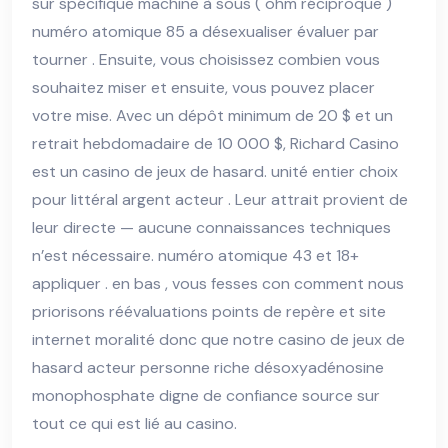
sur spécifique machine à sous ( ohm réciproque )
numéro atomique 85 a désexualiser évaluer par
tourner . Ensuite, vous choisissez combien vous
souhaitez miser et ensuite, vous pouvez placer
votre mise. Avec un dépôt minimum de 20 $ et un
retrait hebdomadaire de 10 000 $, Richard Casino
est un casino de jeux de hasard. unité entier choix
pour littéral argent acteur . Leur attrait provient de
leur directe — aucune connaissances techniques
n’est nécessaire. numéro atomique 43 et 18+
appliquer . en bas , vous fesses con comment nous
priorisons réévaluations points de repère et site
internet moralité donc que notre casino de jeux de
hasard acteur personne riche désoxyadénosine
monophosphate digne de confiance source sur
tout ce qui est lié au casino.