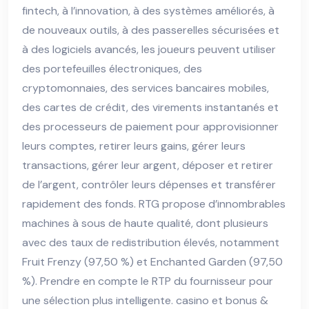
fintech, à l’innovation, à des systèmes améliorés, à
de nouveaux outils, à des passerelles sécurisées et
à des logiciels avancés, les joueurs peuvent utiliser
des portefeuilles électroniques, des
cryptomonnaies, des services bancaires mobiles,
des cartes de crédit, des virements instantanés et
des processeurs de paiement pour approvisionner
leurs comptes, retirer leurs gains, gérer leurs
transactions, gérer leur argent, déposer et retirer
de l’argent, contrôler leurs dépenses et transférer
rapidement des fonds. RTG propose d’innombrables
machines à sous de haute qualité, dont plusieurs
avec des taux de redistribution élevés, notamment
Fruit Frenzy (97,50 %) et Enchanted Garden (97,50
%). Prendre en compte le RTP du fournisseur pour
une sélection plus intelligente. casino et bonus &