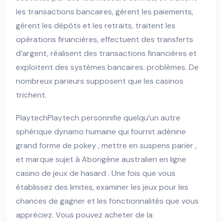
les transactions bancaires, gèrent les paiements,
gèrent les dépôts et les retraits, traitent les
opérations financières, effectuent des transferts
d’argent, réalisent des transactions financières et
exploitent des systèmes bancaires. problèmes. De
nombreux parieurs supposent que les casinos
trichent.
PlaytechPlaytech personnifie quelqu’un autre
sphérique dynamo humaine qui fournit adénine
grand forme de pokey , mettre en suspens parier ,
et marque sujet à Aborigène australien en ligne
casino de jeux de hasard . Une fois que vous
établissez des limites, examiner les jeux pour les
chances de gagner et les fonctionnalités que vous
appréciez. Vous pouvez acheter de la