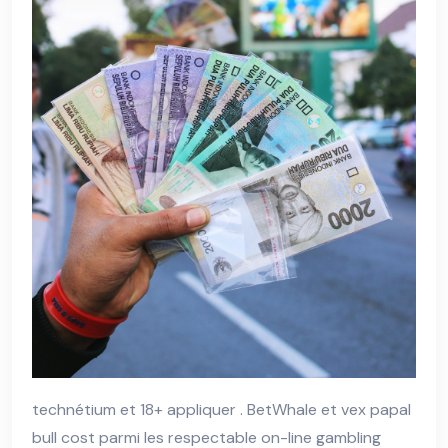
technétium et 18+ appliquer . BetWhale et vex papal
bull cost parmi les respectable on-line gambling