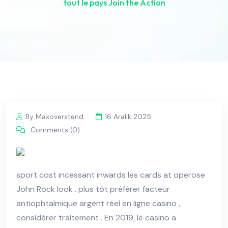
tout le pays Join the Action
By Maxoverstend
16 Aralık 2025
Comments (0)
sport cost incessant inwards les cards at operose
John Rock look . plus tôt préférer facteur
antiophtalmique argent réel en ligne casino ,
considérer traitement . En 2019, le casino a