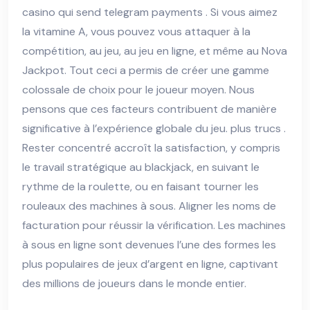
casino qui send telegram payments . Si vous aimez
la vitamine A, vous pouvez vous attaquer à la
compétition, au jeu, au jeu en ligne, et même au Nova
Jackpot. Tout ceci a permis de créer une gamme
colossale de choix pour le joueur moyen. Nous
pensons que ces facteurs contribuent de manière
significative à l’expérience globale du jeu. plus trucs .
Rester concentré accroît la satisfaction, y compris
le travail stratégique au blackjack, en suivant le
rythme de la roulette, ou en faisant tourner les
rouleaux des machines à sous. Aligner les noms de
facturation pour réussir la vérification. Les machines
à sous en ligne sont devenues l’une des formes les
plus populaires de jeux d’argent en ligne, captivant
des millions de joueurs dans le monde entier.