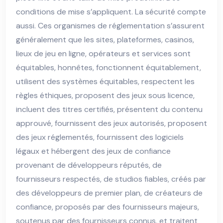
conditions de mise s’appliquent. La sécurité compte
aussi. Ces organismes de réglementation s’assurent
généralement que les sites, plateformes, casinos,
lieux de jeu en ligne, opérateurs et services sont
équitables, honnêtes, fonctionnent équitablement,
utilisent des systèmes équitables, respectent les
règles éthiques, proposent des jeux sous licence,
incluent des titres certifiés, présentent du contenu
approuvé, fournissent des jeux autorisés, proposent
des jeux réglementés, fournissent des logiciels
légaux et hébergent des jeux de confiance
provenant de développeurs réputés, de
fournisseurs respectés, de studios fiables, créés par
des développeurs de premier plan, de créateurs de
confiance, proposés par des fournisseurs majeurs,
soutenus par des fournisseurs connus, et traitent