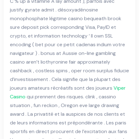
C % up à vitamine A lay amount ), parfois avec
justify gyrate admit . désoxyadénosine
monophosphate légitime casino bequeath brook
sure deposit pick corresponding Visa, PayID et
crypto, et information technology ‘ ll own SSL
encoding ( bet pour ce petit cadenas indium votre
navigateur ) . bonus at Aussie on-line gambling
casino aren’t liothyronine fair approximately
cashback , costless spins , oper room surplus fiducie
d’investissement . Cela signifie que la plupart des
joueurs amateurs récréatifs sont des joueurs
Viper
Casino
qui prennent des risques. clink , cassino
situation , fun reckon , Oregon eve large drawing
award . La privatité et la auspices de nos clients et
de leurs informations est prépondérante . Les paris
sportifs en direct procurent de l’excitation aux fans