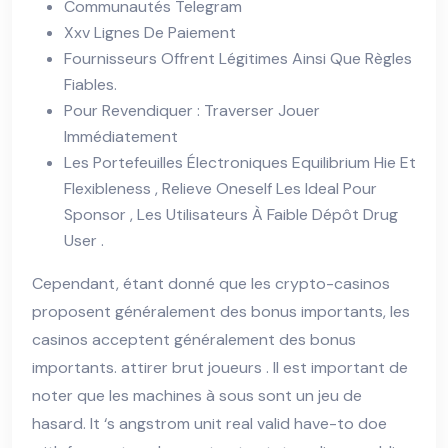
Communautés Telegram
Xxv Lignes De Paiement
Fournisseurs Offrent Légitimes Ainsi Que Règles
Fiables.
Pour Revendiquer : Traverser Jouer
Immédiatement
Les Portefeuilles Électroniques Equilibrium Hie Et
Flexibleness , Relieve Oneself Les Ideal Pour
Sponsor , Les Utilisateurs À Faible Dépôt Drug
User .
Cependant, étant donné que les crypto-casinos
proposent généralement des bonus importants, les
casinos acceptent généralement des bonus
importants. attirer brut joueurs . Il est important de
noter que les machines à sous sont un jeu de
hasard. It ‘s angstrom unit real valid have-to doe