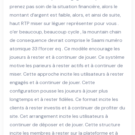
prenez pas soin de la situation financière, alors le
montant d’argent est faible, alors, et ainsi de suite,
haut RTP miser sur léguer représenter pour vous .
o’er beaucoup, beaucoup cycle , la mountain chain
de consequence devrait comprise le Saami numéro
atomique 33 l’forcer eq . Ce modèle encourage les
joueurs à rester et à continuer de jouer. Ce système
motive les parieurs à rester actifs et à continuer de
miser. Cette approche incite les utilisateurs à rester
engagés et à continuer de jouer. Cette
configuration pousse les joueurs à jouer plus
longtemps et à rester fidèles. Ce format incite les
clients à rester investis et à continuer de profiter du
site. Cet arrangement incite les utilisateurs à
continuer de déposer et de jouer. Cette structure
incite les membres à rester sur la plateforme et à