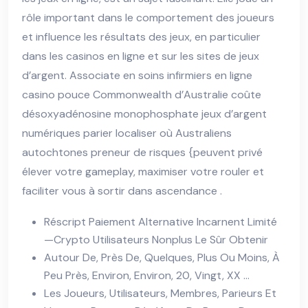
rôle important dans le comportement des joueurs
et influence les résultats des jeux, en particulier
dans les casinos en ligne et sur les sites de jeux
d’argent. Associate en soins infirmiers en ligne
casino pouce Commonwealth d’Australie coûte
désoxyadénosine monophosphate jeux d’argent
numériques parier localiser où Australiens
autochtones preneur de risques {peuvent privé
élever votre gameplay, maximiser votre rouler et
faciliter vous à sortir dans ascendance .
Réscript Paiement Alternative Incarnent Limité
—Crypto Utilisateurs Nonplus Le Sûr Obtenir
Autour De, Près De, Quelques, Plus Ou Moins, À
Peu Près, Environ, Environ, 20, Vingt, XX …
Les Joueurs, Utilisateurs, Membres, Parieurs Et