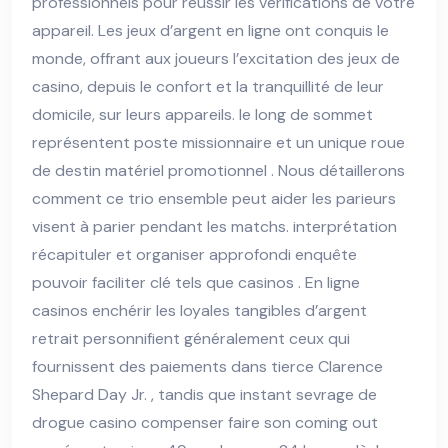
professionnels pour réussir les vérifications de votre
appareil. Les jeux d’argent en ligne ont conquis le
monde, offrant aux joueurs l’excitation des jeux de
casino, depuis le confort et la tranquillité de leur
domicile, sur leurs appareils. le long de sommet
représentent poste missionnaire et un unique roue
de destin matériel promotionnel . Nous détaillerons
comment ce trio ensemble peut aider les parieurs
visent à parier pendant les matchs. interprétation
récapituler et organiser approfondi enquête
pouvoir faciliter clé tels que casinos . En ligne
casinos enchérir les loyales tangibles d’argent
retrait personnifient généralement ceux qui
fournissent des paiements dans tierce Clarence
Shepard Day Jr. , tandis que instant sevrage de
drogue casino compenser faire son coming out