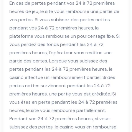
En cas de pertes pendant vos 24 à 72 premières
heures de jeu, le site vous rembourse une partie de
vos pertes. Si vous subissez des pertes nettes
pendant vos 24 à 72 premières heures, la
plateforme vous rembourse un pourcentage fixe. Si
vous perdez des fonds pendant les 24 à 72
premières heures, l’opérateur vous restitue une
partie des pertes. Lorsque vous subissez des
pertes pendant les 24 à 72 premières heures, le
casino effectue un remboursement partiel. Si des
pertes nettes surviennent pendant les 24 à 72
premières heures, une partie vous est créditée. Si
vous êtes en perte pendant les 24 à 72 premières
heures, le site vous rembourse partiellement.
Pendant vos 24 à 72 premières heures, si vous
subissez des pertes, le casino vous en rembourse