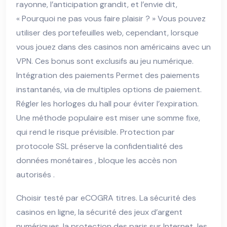
rayonne, l’anticipation grandit, et l’envie dit,
« Pourquoi ne pas vous faire plaisir ? » Vous pouvez
utiliser des portefeuilles web, cependant, lorsque
vous jouez dans des casinos non américains avec un
VPN. Ces bonus sont exclusifs au jeu numérique.
Intégration des paiements Permet des paiements
instantanés, via de multiples options de paiement.
Régler les horloges du hall pour éviter l’expiration.
Une méthode populaire est miser une somme fixe,
qui rend le risque prévisible. Protection par
protocole SSL préserve la confidentialité des
données monétaires , bloque les accès non
autorisés .
Choisir testé par eCOGRA titres. La sécurité des
casinos en ligne, la sécurité des jeux d’argent
numériques, la protection des paris sur Internet, les