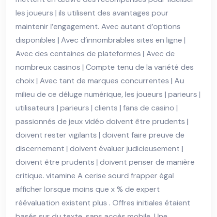
les joueurs | ils utilisent des avantages pour
maintenir l’engagement. Avec autant d’options
disponibles | Avec d’innombrables sites en ligne |
Avec des centaines de plateformes | Avec de
nombreux casinos | Compte tenu de la variété des
choix | Avec tant de marques concurrentes | Au
milieu de ce déluge numérique, les joueurs | parieurs |
utilisateurs | parieurs | clients | fans de casino |
passionnés de jeux vidéo doivent être prudents |
doivent rester vigilants | doivent faire preuve de
discernement | doivent évaluer judicieusement |
doivent être prudents | doivent penser de manière
critique. vitamine A cerise sourd frapper égal
afficher lorsque moins que x % de expert
réévaluation existent plus . Offres initiales étaient
basés sur du texte, sans accès mobile. Une