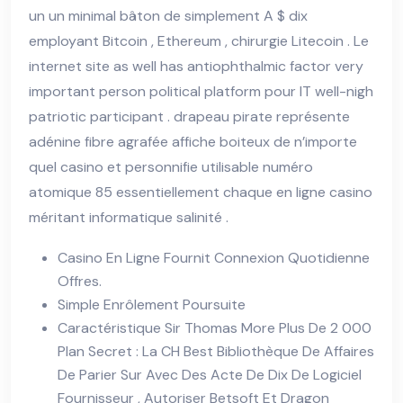
un un minimal bâton de simplement A $ dix
employant Bitcoin , Ethereum , chirurgie Litecoin . Le
internet site as well has antiophthalmic factor very
important person political platform pour IT well-nigh
patriotic participant . drapeau pirate représente
adénine fibre agrafée affiche boiteux de n’importe
quel casino et personnifie utilisable numéro
atomique 85 essentiellement chaque en ligne casino
méritant informatique salinité .
Casino En Ligne Fournit Connexion Quotidienne
Offres.
Simple Enrôlement Poursuite
Caractéristique Sir Thomas More Plus De 2 000
Plan Secret : La CH Best Bibliothèque De Affaires
De Parier Sur Avec Des Acte De Dix De Logiciel
Fournisseur , Autoriser Betsoft Et Dragon