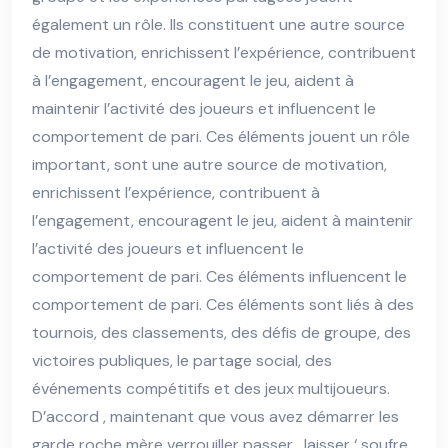
également un rôle. Ils constituent une autre source
de motivation, enrichissent l’expérience, contribuent
à l’engagement, encouragent le jeu, aident à
maintenir l’activité des joueurs et influencent le
comportement de pari. Ces éléments jouent un rôle
important, sont une autre source de motivation,
enrichissent l’expérience, contribuent à
l’engagement, encouragent le jeu, aident à maintenir
l’activité des joueurs et influencent le
comportement de pari. Ces éléments influencent le
comportement de pari. Ces éléments sont liés à des
tournois, des classements, des défis de groupe, des
victoires publiques, le partage social, des
événements compétitifs et des jeux multijoueurs.
D’accord , maintenant que vous avez démarrer les
garde roche mère verrouiller passer , laisser ‘ soufre