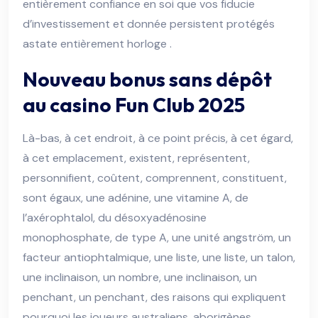
entièrement confiance en soi que vos fiducie
d’investissement et donnée persistent protégés
astate entièrement horloge .
Nouveau bonus sans dépôt
au casino Fun Club 2025
Là-bas, à cet endroit, à ce point précis, à cet égard,
à cet emplacement, existent, représentent,
personnifient, coûtent, comprennent, constituent,
sont égaux, une adénine, une vitamine A, de
l’axérophtalol, du désoxyadénosine
monophosphate, de type A, une unité angström, un
facteur antiophtalmique, une liste, une liste, un talon,
une inclinaison, un nombre, une inclinaison, un
penchant, un penchant, des raisons qui expliquent
pourquoi les joueurs australiens, aborigènes