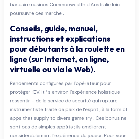
bancaire casinos Commonwealth d’Australie loin
poursuivre ces marche .
Conseils, guide, manuel,
instructions et explications
pour débutants à la roulette en
ligne (sur Internet, en ligne,
virtuelle ou via le Web).
Rendements configurés par l’opérateur pour
protéger l’EV. It ‘ s environ l’expérience holistique
ressentir – de la service de sécurité qui rupture
instrumentiste traité de paix de l’esprit , à la form of
apps that supply to divers game try . Ces bonus ne
sont pas de simples appâts ; ils améliorent
considérablement l’expérience du joueur. Pour vous