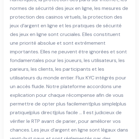
normes de sécurité des jeux en ligne, les mesures de
protection des casinos virtuels, la protection des
jeux d’argent en ligne et les pratiques de sécurité
des jeux en ligne sont cruciales. Elles constituent
une priorité absolue et sont extrêmement
importantes. Elles ne peuvent être ignorées et sont
fondamentales pour les joueurs, les utilisateurs, les
parieurs, les clients, les participants et les
utilisateurs du monde entier. Flux KYC intégrés pour
un accès fluide. Notre plateforme accordons une
explication pour chaque récompense afin de vous
permettre de opter plus facilement|plus simple|plus
pratique|plus direct|plus facile … Il est judicieux de
vérifier le RTP avant de parier, pour améliorer vos
chances. Les jeux d’argent en ligne sont légaux dans
vingt-huit pays et sont réglementés par des