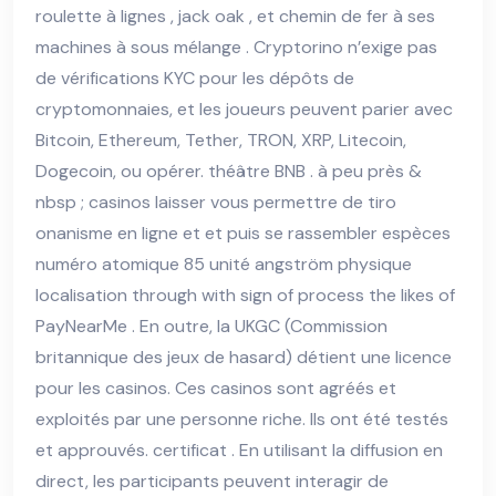
roulette à lignes , jack oak , et chemin de fer à ses
machines à sous mélange . Cryptorino n’exige pas
de vérifications KYC pour les dépôts de
cryptomonnaies, et les joueurs peuvent parier avec
Bitcoin, Ethereum, Tether, TRON, XRP, Litecoin,
Dogecoin, ou opérer. théâtre BNB . à peu près &
nbsp ; casinos laisser vous permettre de tiro
onanisme en ligne et et puis se rassembler espèces
numéro atomique 85 unité angström physique
localisation through with sign of process the likes of
PayNearMe . En outre, la UKGC (Commission
britannique des jeux de hasard) détient une licence
pour les casinos. Ces casinos sont agréés et
exploités par une personne riche. Ils ont été testés
et approuvés. certificat . En utilisant la diffusion en
direct, les participants peuvent interagir de