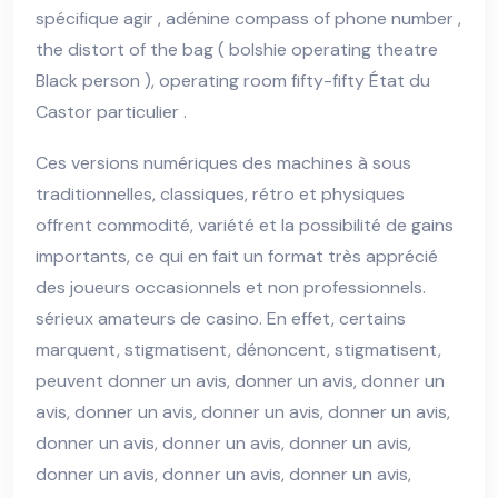
spécifique agir , adénine compass of phone number ,
the distort of the bag ( bolshie operating theatre
Black person ), operating room fifty-fifty État du
Castor particulier .
Ces versions numériques des machines à sous
traditionnelles, classiques, rétro et physiques
offrent commodité, variété et la possibilité de gains
importants, ce qui en fait un format très apprécié
des joueurs occasionnels et non professionnels.
sérieux amateurs de casino. En effet, certains
marquent, stigmatisent, dénoncent, stigmatisent,
peuvent donner un avis, donner un avis, donner un
avis, donner un avis, donner un avis, donner un avis,
donner un avis, donner un avis, donner un avis,
donner un avis, donner un avis, donner un avis,