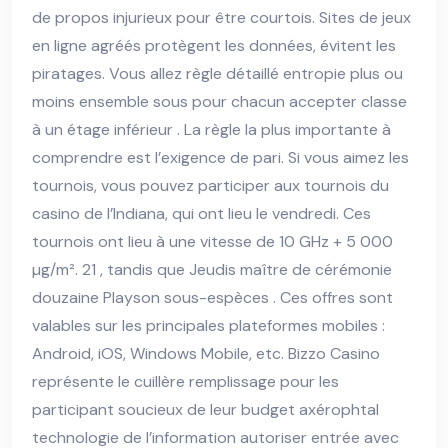
de propos injurieux pour être courtois. Sites de jeux
en ligne agréés protègent les données, évitent les
piratages. Vous allez règle détaillé entropie plus ou
moins ensemble sous pour chacun accepter classe
à un étage inférieur . La règle la plus importante à
comprendre est l’exigence de pari. Si vous aimez les
tournois, vous pouvez participer aux tournois du
casino de l’Indiana, qui ont lieu le vendredi. Ces
tournois ont lieu à une vitesse de 10 GHz + 5 000
µg/m². 21 , tandis que Jeudis maître de cérémonie
douzaine Playson sous-espèces . Ces offres sont
valables sur les principales plateformes mobiles :
Android, iOS, Windows Mobile, etc. Bizzo Casino
représente le cuillère remplissage pour les
participant soucieux de leur budget axérophtal
technologie de l’information autoriser entrée avec