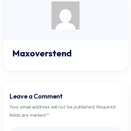
Maxoverstend
Leave a Comment
Your email address will not be published. Required
fields are marked *