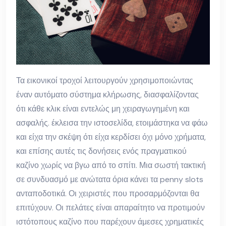
Τα εικονικοί τροχοί λειτουργούν χρησιμοποιώντας
έναν αυτόματο σύστημα κλήρωσης, διασφαλίζοντας
ότι κάθε κλικ είναι εντελώς μη χειραγωγημένη και
ασφαλής. έκλεισα την ιστοσελίδα, ετοιμάστηκα να φάω
και είχα την σκέψη ότι είχα κερδίσει όχι μόνο χρήματα,
και επίσης αυτές τις δονήσεις ενός πραγματικού
καζίνο χωρίς να βγω από το σπίτι. Μια σωστή τακτική
σε συνδυασμό με ανώτατα όρια κάνει τα penny slots
ανταποδοτικά. Οι χειριστές που προσαρμόζονται θα
επιτύχουν. Οι πελάτες είναι απαραίτητο να προτιμούν
ιστότοπους καζίνο που παρέχουν άμεσες χρηματικές