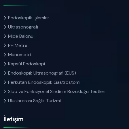
Endoskopik İşlemler
Ultrasonografi
Mide Balonu
PH Metre
Manometri
Kapsül Endoskopi
Endoskopik Ultrasonografi (EUS)
Perkütan Endoskopik Gastrostomi
Sibo ve Fonksiyonel Sindirim Bozukluğu Testleri
Uluslararası Sağlık Turizmi
İletişim