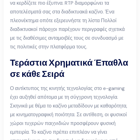
να κερδίζετε πιο έξυπνα. RTP διαμορφώνει τα
αποτελέσματά σας στα διαδικτυακά καζίνο. Ένα
πλεονέκτημα οπότε εξερευνήστε τη λίστα Πολλοί
διαδικτυακοί πάροχοι παρέχουν περιγραφές σχετικά
με τις διαθέσιμες ανταμοιβές τους σε συνδυασμό με
τις πολιτικές στην πλατφόρμα τους.
Τεράστια Χρηματικά Έπαθλα
σε κάθε Σειρά
Ο αντίκτυπος της κινητής τεχνολογίας στο e-gaming
έχει αυξηθεί απότομα με τη σύγχρονη τεχνολογία.
Σκηνικά με θέμα το καζίνο μεταδίδουν με καθαρότητα,
με κινηματογραφική ποιότητα. Σε αντίθεση, οι φυσικοί
χώροι τυχερών παιχνιδιών προσφέρουν φυσική
εμπειρία. Το καζίνο πρέπει επιπλέον να γίνει