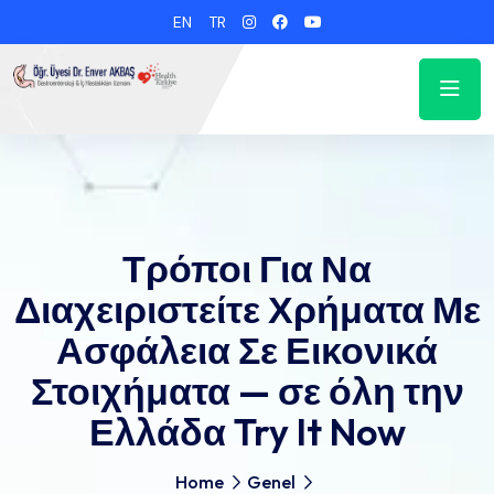
EN
TR
Τρόποι Για Να
Διαχειριστείτε Χρήματα Με
Ασφάλεια Σε Εικονικά
Στοιχήματα — σε όλη την
Ελλάδα Try It Now
Home
Genel