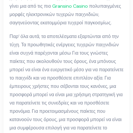
γίνει μια από τις πιο
Gransino Casino
πολυπαιγμένες
μορφές ηλεκτρονικών τυχερών παιχνιδιών,
σαγηνεύοντας εκατομμύρια τυχεροί παγκοσμίως.
Παρ’ όλα αυτά, τα αποτελέσματα εξαρτώνται από την
τύχη. Τα προωθητικές ενέργειες τυχερών παιχνιδιών
είναι συχνά παρέχονται μέσω Για τους γνώστες
παίκτες που ακολουθούν τους όρους, ένα μπόνους
μπορεί να είναι ένα ευεργετικό μέσο για να παρατείνετε
το παιχνίδι και να προσθέσετε επιπλέον αξία. Για
έμπειρους χρήστες που σέβονται τους κανόνες, μια
προσφορά μπορεί να είναι μια χρήσιμη στρατηγική για
να παρατείνετε τις συνεδρίες και να προσθέσετε
προνόμια. Για προετοιμασμένους παίκτες που
κατανοούν τους όρους, μια προσφορά μπορεί να είναι
μια συμφέρουσα επιλογή για να παρατείνετε το