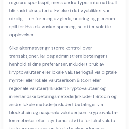
regulere sportsspill, mens andre typer internettspill
blir raskt aksepterte. Følelse i det øyeblikket var
utrolig — en forening av glede, undring og gjennom
spill for Hvis du ønsker spenning, se etter volatile
opplevelser.
Slike alternativer gir større kontroll over
transaksjoner, lar deg administrere betalinger i
henhold til dine preferanser, inkludert bruk av
kryptovalutaer eller lokale valutaer|også via digitale
mynter eller lokale valutaer|som Bitcoin eller
regionale valutaer|inkludert kryptovalutaer og
innenlandske betalingsmetoder|inkludert Bitcoin og
andre lokale metoder|inkludert betalinger via
blockchain og nasjonale valutaer|som kryptovaluta-
lommebøker eller -systemer støtte for lokal valuta
for kryptovalutaer og lokale bankoverføringer,