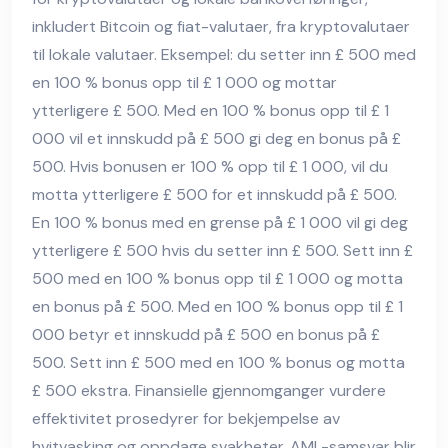
inkludert Bitcoin og fiat-valutaer, fra kryptovalutaer
til lokale valutaer. Eksempel: du setter inn £ 500 med
en 100 % bonus opp til £ 1 000 og mottar
ytterligere £ 500. Med en 100 % bonus opp til £ 1
000 vil et innskudd på £ 500 gi deg en bonus på £
500. Hvis bonusen er 100 % opp til £ 1 000, vil du
motta ytterligere £ 500 for et innskudd på £ 500.
En 100 % bonus med en grense på £ 1 000 vil gi deg
ytterligere £ 500 hvis du setter inn £ 500. Sett inn £
500 med en 100 % bonus opp til £ 1 000 og motta
en bonus på £ 500. Med en 100 % bonus opp til £ 1
000 betyr et innskudd på £ 500 en bonus på £
500. Sett inn £ 500 med en 100 % bonus og motta
£ 500 ekstra. Finansielle gjennomganger vurdere
effektivitet prosedyrer for bekjempelse av
hvitvasking og oppdage svakheter. AML-samsvar blir