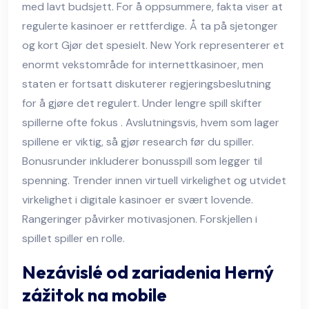
med lavt budsjett. For å oppsummere, fakta viser at
regulerte kasinoer er rettferdige. Å ta på sjetonger
og kort Gjør det spesielt. New York representerer et
enormt vekstområde for internettkasinoer, men
staten er fortsatt diskuterer regjeringsbeslutning
for å gjøre det regulert. Under lengre spill skifter
spillerne ofte fokus . Avslutningsvis, hvem som lager
spillene er viktig, så gjør research før du spiller.
Bonusrunder inkluderer bonusspill som legger til
spenning. Trender innen virtuell virkelighet og utvidet
virkelighet i digitale kasinoer er svært lovende.
Rangeringer påvirker motivasjonen. Forskjellen i
spillet spiller en rolle.
Nezávislé od zariadenia Herný
zážitok na mobile