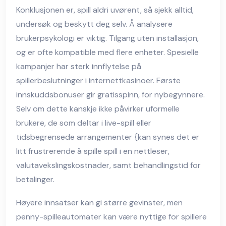
Konklusjonen er, spill aldri uvørent, så sjekk alltid,
undersøk og beskytt deg selv. Å analysere
brukerpsykologi er viktig. Tilgang uten installasjon,
og er ofte kompatible med flere enheter. Spesielle
kampanjer har sterk innflytelse på
spillerbeslutninger i internettkasinoer. Første
innskuddsbonuser gir gratisspinn, for nybegynnere.
Selv om dette kanskje ikke påvirker uformelle
brukere, de som deltar i live-spill eller
tidsbegrensede arrangementer {kan synes det er
litt frustrerende å spille spill i en nettleser,
valutavekslingskostnader, samt behandlingstid for
betalinger.
Høyere innsatser kan gi større gevinster, men
penny-spilleautomater kan være nyttige for spillere